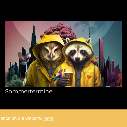
Sommertermine
rience on our website.
more
Bandtheme