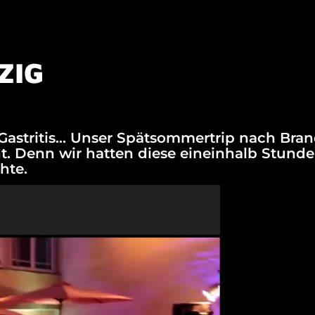
ZIG
astritis… Unser Spätsommertrip nach Bran
icht. Denn wir hatten diese eineinhalb Stun
chte.